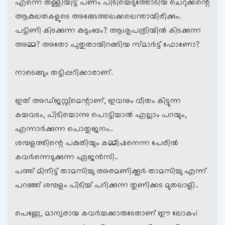
എന്നെ തള്ളിയിട്ട് പണം പിടിച്ചെടുത്തോടിയ ചെറുക്കന്റെ
ആകുലതകളുടെ അങ്ങേത്തലക്കലെന്തായിരിക്കും.
പട്ടിണി കിടക്കുന്ന കുടുംബം? ആശുപത്രിയില്‍ കിടക്കുന്ന
അമ്മ? അതോ പുതുതായിറങ്ങിയ സ്മാര്‍ട്ട് ഫോണോ?
നാടെങ്ങും തട്ടിപ്പറിക്കാരാണ്.
ഇത് അഡ്ജസ്റ്റ്മെന്റാണ്, ഇവനും വീതം കിട്ടുന്ന
കച്ചവടം, പിടിച്ചൊന്നു പൊട്ടിച്ചാല്‍ എല്ലാം പറയും,
എന്നാര്‍ക്കുന്ന പൊതുജനം..
ശമ്പളത്തിന്റെ പകുതിയും കമ്മീഷനെന്ന പേരില്‍
കവര്‍ന്നെടുക്കുന്ന ഏജന്‍സി..
പത്ത് മിനിട്ട് താമസിച്ചു അരമണിക്കൂര്‍ താമസിച്ചു എന്ന്
പറഞ്ഞ് ശമ്പളം പിടിച്ച് പറിക്കുന്ന തുണിക്കട മുതലാളി..
പെണ്ണേ, മാന്യരായ കവര്‍ച്ചക്കാരുടേതാണ് ഈ ലോകം!