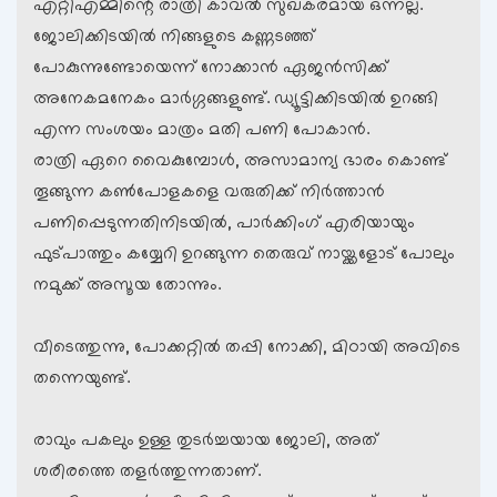
എറ്റിഎമ്മിന്റെ രാത്രി കാവല്‍‌ സുഖകരമായ ഒന്നല്ല.
ജോലിക്കിടയില്‍ നിങ്ങളുടെ കണ്ണടഞ്ഞ്
പോകുന്നുണ്ടോയെന്ന് നോക്കാന്‍ ഏജന്‍സിക്ക്
അനേകമനേകം മാര്‍ഗ്ഗങ്ങളുണ്ട്. ഡ്യൂട്ടിക്കിടയില്‍ ഉറങ്ങി
എന്ന സംശയം മാത്രം മതി പണി പോകാന്‍.
രാത്രി ഏറെ വൈകുമ്പോള്‍, അസാമാന്യ ഭാരം കൊണ്ട്
തൂങ്ങുന്ന കണ്‍പോളകളെ വരുതിക്ക് നിര്‍ത്താന്‍
പണിപ്പെടുന്നതിനിടയില്‍, പാര്‍ക്കിംഗ് എരിയായും
ഫുട്പാത്തും കയ്യേറി ഉറങ്ങുന്ന തെരുവ് നായ്ക്കളോട് പോലും
നമുക്ക് അസൂയ തോന്നും.
വീടെത്തുന്നു, പോക്കറ്റില്‍ തപ്പി നോക്കി, മിഠായി അവിടെ
തന്നെയുണ്ട്.
രാവും പകലും ഉള്ള തുടര്‍ച്ചയായ ജോലി, അത്
ശരീരത്തെ തളര്‍ത്തുന്നതാണ്.