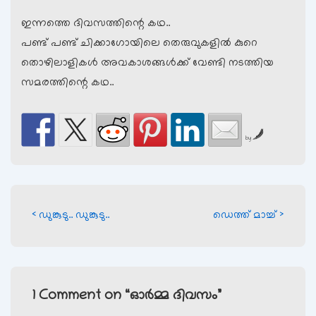
ഇന്നത്തെ ദിവസത്തിന്റെ കഥ..
പണ്ട് പണ്ട് ചിക്കാഗോയിലെ തെരുവുകളില്‍ കുറെ
തൊഴിലാളികള്‍ അവകാശങ്ങള്‍ക്ക് വേണ്ടി നടത്തിയ
സമരത്തിന്റെ കഥ..
by
Post
Previous
Next
‹ ഡുങ്കുടു.. ഡുങ്കുടു..
ഡെത്ത് മാച്ച് ›
Post
Post
navigation
is
is
1 Comment on “
ഓര്‍മ്മ ദിവസം
”