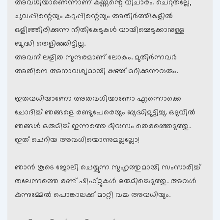
അവധിയാണെന്നാണ് കണ്ണന്റെ വിചാരം. ചെറുതല്ലേ,
ചുവപ്പിന്റെയും കറുപ്പിന്റെയും അതിര്‍ത്തികളില്‍
ഒളിഞ്ഞിരിക്കുന്ന നീതികേടുകള്‍ വായിച്ചെടുക്കാനുള്ള
ബുദ്ധി തെളിഞ്ഞിട്ടില്ല.
അവന് ലളിത സുന്ദരമാണ് ലോകം. മുതിര്‍ന്നവര്‍
അതിനെ അനാവശ്യമായി കുഴച്ച് മറിക്കുന്നവരും.
ഇതവധിയാണോ അതവധിയാണോ എന്നൊക്കെ
ചോദിച്ച് ഞങ്ങളെ രണ്ടുപേരെയും ബുദ്ധിമുട്ടിച്ചു. ഒടുവില്‍
ഞങ്ങള്‍ ഒരുമിച്ച് ഇന്നത്തെ ദിവസം തെരഞ്ഞെടുത്തു.
ഇത് ചെറിയ അവധിയൊന്നുമല്ലല്ലോ!
ഞാന്‍ കൂടെ ജോലി ചെയ്യുന്ന സുഹൃത്തുമായി സംസാരിച്ച്
തലേന്നത്തെ രണ്ട് ഷിഫ്റ്റുകള്‍ ഒരുമിച്ചെടുത്തു. അവള്‍
കുന്നുമ്മേല്‍ പൊങ്കാലക്ക് മാറ്റി വച്ച അവധിയും.