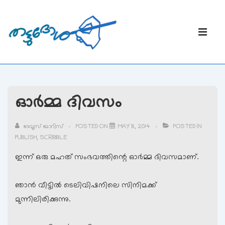
↓
Skip
Main
to
Navigati
ME
Main
Content
ഓര്‍മ്മ ദിവസം
ദേവൂസ് മോറിസ്
POSTED ON
MAY 8, 2014
POSTED IN
PUBLISH
,
SCRIBBLE
ഇന്ന് ഒരു മഹത് സംഭവത്തിന്റെ ഓര്‍മ്മ ദിവസമാണ്.
ഞാന്‍ വീട്ടില്‍ ടെലിവിഷനിലെ സിനിമക്ക്
മുന്നിലിരിക്കുന്നു.