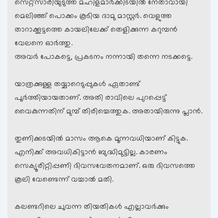
സെറ്റ്സാരിയുടുത്ത മഹിളമാര്‍ക്കിടയില്‍ നേതാവായി
മെലിഞ്ഞ് പൊക്കം കൂടിയ ദാമു മാസ്റ്റര്‍. വെളുത്ത
താറാക്കൂട്ടത്തെ കായലിലേക്ക് തെളിക്കുന്ന കറുമ്പന്‍
വേലനെ ഓര്‍ത്തു.
അവര്‍ പോകട്ടെ, പ്രകടനം നന്നായി തന്നെ നടക്കട്ടെ.
യാത്രക്കുള്ള തയ്യാറെടുപ്പുകള്‍ ഏതാണ്ട്
പൂര്‍ത്തിയായതാണ്. അതി രാവിലെ പുറപ്പെട്ട്
വൈകുന്നതിന് മുമ്പ് തിരിച്ചെത്തുക. അതായിരുന്നു പ്ലാന്‍.
തുണിക്കടയില്‍ മാസം ആകെ മൂന്നവധിയാണ് കിട്ടുക.
എനിക്ക് അവധികിട്ടാന്‍ ബുദ്ധിമുട്ടില്ല. കാരണം
സെക്യൂരിറ്റിപ്പണി ദിവസവേതനമാണ്. ഒരു ദിവസത്തെ
കൂലി വേണ്ടെന്ന് വച്ചാല്‍ മതി.
കലണ്ടറിലെ ചുവന്ന തിയതികള്‍ എല്ലാവര്‍ക്കും