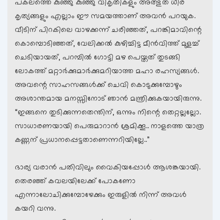
പകലത്തെ കുഞ്ഞു കുഞ്ഞു വികൃതികളും അത്ഭുത ധീര
കൃത്യങ്ങളും എല്ലാം ഈ സമയത്താണ് അവന്‍ പറയുക.
വീടിന് പിറകിലെ വാഴക്കന്ന് ചരിഞ്ഞത്, പറങ്കിമാവിന്റെ
കൊമ്പൊടിഞ്ഞത്, വേലിക്കല്‍ കുഴിച്ചിട്ട മീന്‍വിത്ത് മുളച്ച്
ചെടിയായത്, പറമ്പില്‍ ഗോട്ടി മഴ പെയ്തത് തുടങ്ങി
ലോകത്ത് മറ്റാര്‍ക്കുമാര്‍ക്കുമറിയാത്ത മഹാ രഹസ്യങ്ങള്‍.
അവന്റെ സാഹസങ്ങള്‍ക്ക് ചെവി കൊടുക്കുമ്പോഴും
അശാന്തമായ മനസ്സിനോട് ഞാന്‍ മന്ത്രിക്കുകയായിരുന്നു.
“ഇങ്ങനെ തുടിക്കുന്നതെന്തിന്, ഒന്നും നിന്റെ തെറ്റല്ലല്ലോ.
സാധാരണയായി പെരുമാറാന്‍ ശ്രമിക്കൂ.. നാളത്തെ യാത്ര
കണ്ണന് പ്രധാനപ്പെട്ടതാണെന്നറിയില്ലേ..”
ഭാര്യ വരാന്‍ പതിവിലും വൈകിയപ്പോള്‍ ആശങ്കയായി.
തെരഞ്ഞ് കവലയിലേക്ക് പോകണോ
എന്നാലോചിക്കുമ്പോഴേക്കും ഇരുളില്‍ നിന്ന് അവള്‍
കയറി വന്നു.