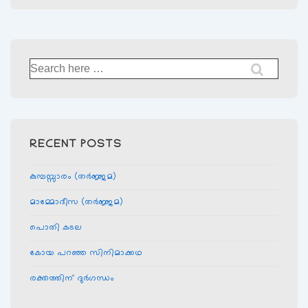
Search
for:
RECENT POSTS
കുമ്പസ്സാരം (തര്‍ജ്ജമ)
മാമ്മോദീസ (തര്‍ജ്ജമ)
പൊതി കടല
കോയ പറഞ്ഞ സിനിമാക്കഥ
രക്തത്തിന് ദുര്‍ഗന്ധം