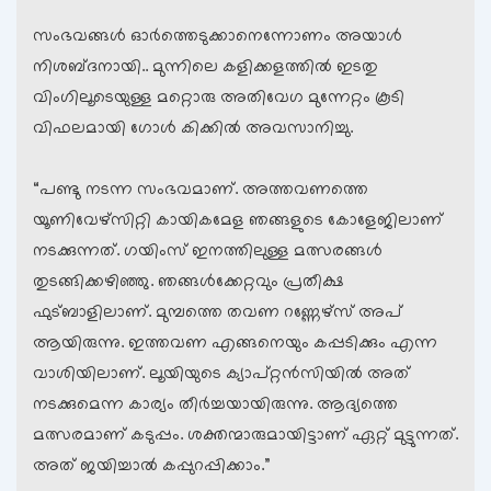
സംഭവങ്ങള്‍ ഓര്‍ത്തെടുക്കാനെന്നോണം അയാള്‍
നിശബ്ദനായി.. മുന്നിലെ കളിക്കളത്തില്‍ ഇടതു
വിംഗിലൂടെയുള്ള മറ്റൊരു അതിവേഗ മുന്നേറ്റം കൂടി
വിഫലമായി ഗോള്‍ കിക്കില്‍ അവസാനിച്ചു.
“പണ്ടു നടന്ന സംഭവമാണ്. അത്തവണത്തെ
യൂണിവേഴ്സിറ്റി കായികമേള ഞങ്ങളുടെ കോളേജിലാണ്
നടക്കുന്നത്. ഗയിംസ് ഇനത്തിലുള്ള മത്സരങ്ങള്‍
തുടങ്ങിക്കഴിഞ്ഞു. ഞങ്ങള്‍ക്കേറ്റവും പ്രതീക്ഷ
ഫുട്ബാളിലാണ്. മുമ്പത്തെ തവണ റണ്ണേഴ്സ് അപ്
ആയിരുന്നു. ഇത്തവണ എങ്ങനെയും കപ്പടിക്കും എന്ന
വാശിയിലാണ്. ലൂയിയുടെ ക്യാപ്റ്റന്‍സിയില്‍ അത്
നടക്കുമെന്ന കാര്യം തീര്‍ച്ചയായിരുന്നു. ആദ്യത്തെ
മത്സരമാണ് കടുപ്പം. ശക്തന്മാരുമായിട്ടാണ് ഏറ്റ് മുട്ടുന്നത്.
അത് ജയിച്ചാല്‍ കപ്പുറപ്പിക്കാം.”