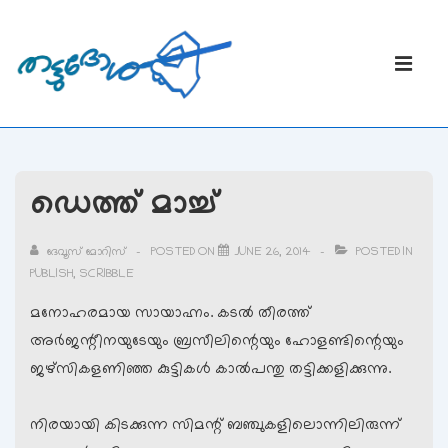
↓
Skip
Main
to
Navigati
ME
Main
Content
ഡെത്ത് മാച്ച്
ദേവൂസ് മോറിസ്
POSTED ON
JUNE 26, 2014
POSTED IN
PUBLISH
,
SCRIBBLE
മനോഹരമായ സായാഹ്നം. കടല്‍ തീരത്ത്
അര്‍ജന്റീനയുടേയും ബ്രസീലിന്റെയും ഹോളണ്ടിന്റെയും
ജഴ്സികളണിഞ്ഞ കുട്ടികള്‍ കാല്‍പന്തു തട്ടിക്കളിക്കുന്നു.
നിരയായി കിടക്കുന്ന സിമന്റ് ബഞ്ചുകളിലൊന്നിലിരുന്ന്