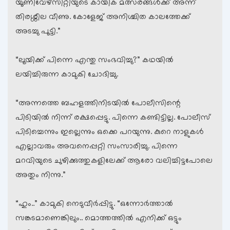
യൂണിവേഴ്സിറ്റിയുടെ കായിക മത്സരങ്ങള്‍ക്ക് അന്ന്
തിരശ്ശീല വീണു. കോളേജ് അനിശ്ചിത കാലത്തേക്ക്
അടച്ചു പൂട്ടി.”
“ലൂയിക്ക് പിന്നെ എന്തു സംഭവിച്ചു?” കഥയില്‍
ലയിച്ചിരുന്ന കാമുകി ചോദിച്ചു.
“അന്നത്തെ ബഹളത്തിനിടയില്‍ പോലീസിന്റെ
പിടിയില്‍ നിന്ന് രക്ഷപ്പെട്ടു. പിന്നെ കണ്ടിട്ടില്ല. പോലീസ്
പിടിച്ചെന്നും ഇല്ലെന്നും ഒക്കെ പറയുന്നു. കുറെ നാളുകള്‍
എല്ലാവരും അവനെപ്പറ്റി സംസാരിച്ചു. പിന്നെ
മറവിയുടെ ചുഴിക്കുത്തുകളിലേക്ക് ആരോ വലിച്ചിട്ടപോലെ
അതും നിന്നു.”
“ഹും..” കാമുകി നെടുവീര്‍പ്പിട്ടു. “ഒന്നോര്‍ത്താല്‍
സങ്കടമാണെങ്കിലും.. മൊത്തത്തില്‍ എനിക്ക് ഒട്ടും