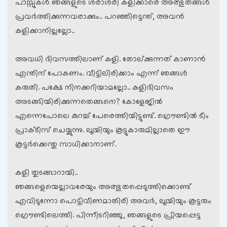
പാസ്സുകള്‍ ഞങ്ങളുടെ ശരാശരി കളിക്കാരെ അത്ഭുതങ്ങള്‍
പ്രവര്‍ത്തിക്കുന്നവരാക്കും.. പറഞ്ഞിട്ടെന്ത്, അവന്‍
കളിക്കാനില്ലല്ലോ..
അവധി ദിവസത്തിലാണ് കളി. തോല്ക്കുന്നത് കാണാന്‍
എന്തിന് പോകണം. വീട്ടിലിരിക്കാം എന്ന് ഞങ്ങള്‍
കരുതി. പക്ഷേ നിനക്കറിയാമല്ലോ.. കളിദിവസം
അടങ്ങിയിരിക്കുന്നതെങ്ങനെ? കോളേജില്‍
എന്നെപോലെ കുറച്ച് പേരെത്തിയിട്ടുണ്ട്. ഗ്രൌണ്ടില്‍ ടീം
പ്രാക്ടീസ് ചെയ്യുന്നു. ലൂയിയും കൂട്ടുകാരുമില്ലാതെ ഈ
കൂട്ടര്‍ക്കെന്തു സാധിക്കാനാണ്.
കളി തുടങ്ങാറായി..
ഞങ്ങളെയെല്ലാവരേയും അത്ഭുതപ്പെടുത്തിക്കൊണ്ട്
എവിടുന്നോ പൊട്ടിവീണമാതിരി അവര്‍, ലൂയിയും കൂട്ടരും
ഗ്രൌണ്ടിലെത്തി. പിന്നീടറിഞ്ഞു, ഞങ്ങളുടെ പ്രിയപ്പെട്ട