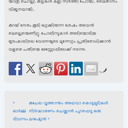
യാത്ര ചൊല്ലി. കുട്ടികള്‍ കളി നിര്‍ത്തി പോയി.. മൈതാനം
വിജനമായി..
കുറച്ച് നേരം കൂടി ഒറ്റക്കിരുന്ന ശേഷം അവന്‍
മെല്ലെയെണീറ്റു. പോലീസുകാര്‍ അടിച്ചൊടിച്ച
ഇടംകാലിലെ വേദനയുടെ മുന്നേറ്റം പ്രതിരോധിക്കാന്‍
വളരെ പതിയെ ബസ്റ്റോപ്പിലേക്ക് നടന്നു.
by
Post
Previous
Next
‹
കുചേല വൃത്താന്തം അഥവാ കൊടുമുടികള്‍
Post
Post
navigation
ഓര്‍മ്മ
നിര്‍ദ്ധാരണം ചെയ്യാന്‍ പുറപ്പെട്ട ഒരു
is
is
ദിവസം
മനുഷ്യന്‍ ›