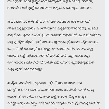
സ്വാശ്രയ കോളേജുകള്‍ക്കെതിരെ കളക്ടറേറ്റ് മാര്‍ച്ച്,
ലാത്തി ചാര്‍ജ്ജ് അങ്ങനെ ആകെ ബഹളം തന്നെ.
കലാപങ്ങള്‍ക്കിടയിലാണ് മത്സരങ്ങള്‍ നടക്കുന്നത്.
ഞങ്ങളെല്ലാവരും കാത്തിരുന്ന കളിയെത്താറായി. പക്ഷേ
ആര്‍ക്കും ഉത്സാഹമില്ല. സമരത്തിനിടയില്‍ പോലീസിനെ
ആക്രമിച്ചതിന് ലൂയിയെയും കൂടെക്കളിക്കുന്ന ചിലരേയും
പോലീസ് അറസ്റ്റ് ചെയ്തൊന്നൊരു വാര്‍ത്ത. അതല്ല
അവര്‍ ഒളിവിലാണെന്ന് മറ്റ് ചിലര്‍. എന്തായാലും
ഒന്നറിയാം മിഡ്ഫീല്‍‌ഡില്‍ ക്യാപ്റ്റന്‍ ലൂയിയില്ലാതെ
കളി ജയിക്കാനാവില്ല.
കളിക്കളത്തില്‍ ഏകാന്ത ദ്വീപിലെ ശക്തനായ
മാന്ത്രികനെ പോലെയാണയവന്‍. കാലില്‍ പന്ത് വച്ചു
കൊണ്ട് ഇംഗിതം പോലെ കളിവേഗം കൂട്ടുകകയും
കുറയ്ക്കുകയും ചെയ്യും. അവന്റെ ആഭിചാര ക്രിയകളടങ്ങിയ