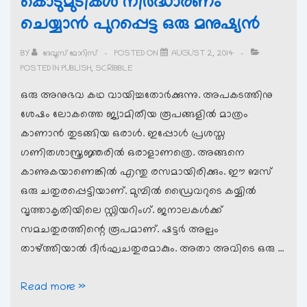
കൊടുമുടികള്‍ നിര്‍ദ്ധാരണം
ചെയ്യാന്‍ പുറപ്പെട്ട ഒരു മനുഷ്യന്‍
BY
ദേവൂസ് മോറിസ്
POSTED ON
AUGUST 2, 2014
POSTED IN
PUBLISH
,
SCRIBBLE
ഒരു അനുഭവ കഥ വായിച്ചതോര്‍ക്കുന്നു. അപകടത്തിനു
ശേഷം ലോകത്തെ ജ്യാമിതീയ രൂപങ്ങളില്‍ മാത്രം
കാണാന്‍ തുടങ്ങിയ ഒരാള്‍. ഇപ്പോള്‍ പ്രശസ്ത
ഗണിതശാസ്ത്രജ്ഞരില്‍ ഒരാളാണത്രെ. അങ്ങനെ
കാണുകയാണെങ്കില്‍ എന്തു രസമായിരിക്കും. ഈ ബസ്
ഒരു ചതുരപ്പെട്ടിയാണ്. മുമ്പില്‍ ഡ്രൈവറുടെ കയ്യില്‍
വൃത്താകൃതിയിലെ സ്റ്റിയറിംഗ്. ജനാലകള്‍ക്ക്
സമചതുരത്തിന്റെ രൂപമാണ്. ഷട്ടര്‍ അല്പം
താഴ്ത്തിയാല്‍ ദീര്‍ഘചതുരമാകും. അതാ അവിടെ ഒരു …
കുചേല
Read more »
വൃത്താന്തം