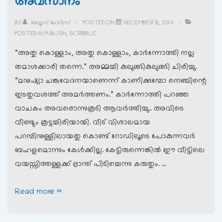
അവസാനം
BY
ദേവൂസ് മോറിസ്
POSTED ON
DECEMBER 8, 2013
POSTED IN
PUBLISH
,
SCRIBBLE
“അതു കൊള്ളാം, അതു കൊള്ളാം, കാര്‍ന്നോത്തി നല്ല
തമാശക്കാരി തന്നെ.” അമ്മച്ചി കുലുങ്ങികുലുങ്ങി ചിരിച്ചു.
“മനുഷ്യാ ചങ്കുവേദനയാണെന്ന് കാണിക്കുമ്പോ നെഞ്ചിന്റെ
ഇടതുവശത്ത് അമര്‍ത്തണം.” കാര്‍ന്നോത്തി പറഞ്ഞ
വാചകം അവരൊന്നുകൂടി ആവര്‍ത്തിച്ചു.. അവിടെ
വീണ്ടും കൂട്ടച്ചിരിയായി. വീട് വിശാലമായ
പറമ്പിനുള്ളിലായതു കൊണ്ട് റോഡിലൂടെ പോകുന്നവര്‍
ബഹളമൊന്നും കേള്‍ക്കില്ല. കേട്ടിരുന്നെങ്കില്‍ ഈ വീട്ടിലെ
വയസ്സിത്തള്ളക്ക് ഭ്രാന്ത് പിടിച്ചെന്നു കരുതും. …
ഒരു
Read more »
സീരിയല്‍
കഥയുടെ