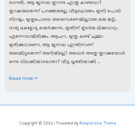
ഗൌരീ.. ആ ജനാല തുറന്നു എന്തു കാണുവാ?
തുറക്കരുതെന്ന് പറഞ്ഞതല്ലേ. വീടുമൊത്തം ഇനി പൊടി
നിറയും. ഇതുപോലെ അനുസരണയില്ലാത്ത ഒരു കുട്ടി..
ഭാര്യ മകളോടു കയര്‍ക്കുന്നു.. ഇതിന് തുടര്‍ച്ച മിക്കവാറും
എന്നോടായിരിക്കും. ആഹാ.. ഇതു കണ്ട് ചുമ്മാ
ഇരിക്കുവാണോ. ആ ജനാല എന്തിനാണ്
അടച്ചിട്ടതെന്ന് അറിയില്ലേ? അവള്‍ അതു തുറക്കുമ്പോള്‍
ഒന്നു വിലക്കിയാലെന്താ? വീടു വൃത്തിയാക്കി …
ഗൌരിയും
Read more »
മുതിര്‍ന്നവരും
Copyright © 2026
| Powered by
Responsive Theme