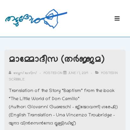
↓
Skip
Main
to
Navigati
ME
Main
Content
മാമ്മോദീസ (തര്‍ജ്ജമ)
ദേവൂസ് മോറിസ്
POSTED ON
JUNE 17, 2019
POSTED IN
SCRIBBLE
Translation of the Story “Baptism” from the book
“The Little World of Don Camillo”
(Author: Giovanni Guareschi – ജിയോവന്നി ഗരേഷി)
(English Translation – Una Vincenzo Troubridge –
യുനാ വിന്‍സെന്‍സോ ട്രൂബ്രിഡ്ജ്)