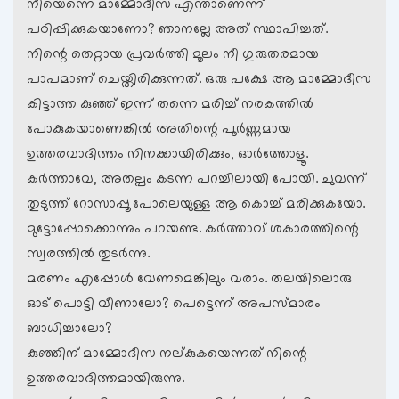
നീയെന്നെ മാമ്മോദീസ എന്താണെന്ന്
പഠിപ്പിക്കുകയാണോ? ഞാനല്ലേ അത് സ്ഥാപിച്ചത്.
നിന്റെ തെറ്റായ പ്രവര്‍ത്തി മൂലം നീ ഗുരുതരമായ
പാപമാണ് ചെയ്തിരിക്കുന്നത്. ഒരു പക്ഷേ ആ മാമ്മോദീസ
കിട്ടാത്ത കുഞ്ഞ് ഇന്ന് തന്നെ മരിച്ച് നരകത്തില്‍
പോകുകയാണെങ്കില്‍ അതിന്റെ പൂര്‍ണ്ണമായ
ഉത്തരവാദിത്തം നിനക്കായിരിക്കും, ഓര്‍ത്തോളൂ.
കര്‍ത്താവേ, അതല്പം കടന്ന പറച്ചിലായി പോയി. ചുവന്ന്
തുടുത്ത് റോസാപ്പൂ പോലെയുള്ള ആ കൊച്ച് മരിക്കുകയോ.
മുട്ടോപ്പോക്കൊന്നും പറയണ്ട. കര്‍ത്താവ് ശകാരത്തിന്റെ
സ്വരത്തില്‍ തുടര്‍ന്നു.
മരണം എപ്പോള്‍ വേണമെങ്കിലും വരാം. തലയിലൊരു
ഓട് പൊട്ടി വീണാലോ? പെട്ടെന്ന് അപസ്മാരം
ബാധിച്ചാലോ?
കുഞ്ഞിന് മാമ്മോദീസ നല്കുകയെന്നത് നിന്റെ
ഉത്തരവാദിത്തമായിരുന്നു.