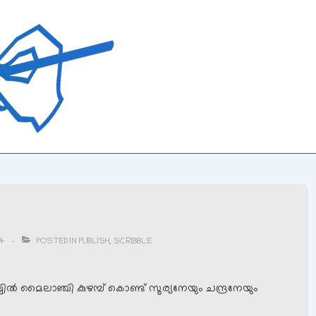
14
POSTED IN
PUBLISH
,
SCRIBBLE
്യില്‍ മൈലാഞ്ചി കുഴമ്പ് കൊണ്ട് സൂര്യനേയും ചന്ദ്രനേയും