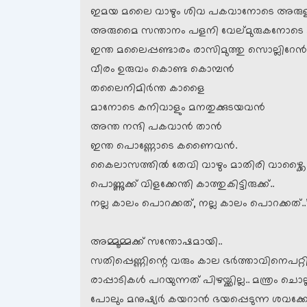
ഇമയ മലൈ വാഴും ശിവ പകവാനോടെ അരുള
അരുമൈ സന്താനം പളനി വേല്മുരുകനോട
ഇന്ത മലൈപ്പണ്ടാരം രാസിമുത്തു സൊല്ലിറേന്‍
വീരം ഉരുവം കൊണ്ട കൊമ്പന്‍
തലൈനിമിര്‍ന്ത കാളൈ
മാനോടെ കനിവാളും മനതുക്കുടയവന്‍
അന്ത നന്ദി പകവാന്‍ താന്‍
ഇന്ത പൊണ്ണോടെ കണൈവന്‍.
കൈലാസത്തില്‍ തേവി വാഴും മാതിരി വാഴ്ക്കൈ
പൊണ്ണുക്ക് വിളക്കേന്തി കാത്തുകിട്ടിരുക്ക്..
നല്ല കാലം പൊറക്കത്, നല്ല കാലം പൊറക്കത്..
അമ്മൂമ്മക്ക് സന്തോഷമായി..
സതിപ്പെണ്ണിന്റെ വരും കാല ഭര്‍ത്താവിനെപറ്റ
രാപ്പാടികള്‍ പറയുന്നത് പിഴയ്ക്കില്ല.. മന്ത്ര
പോലും മനുഷ്യര്‍ കയറാന്‍ ഭയപ്പെടുന്ന ശവക്കോട