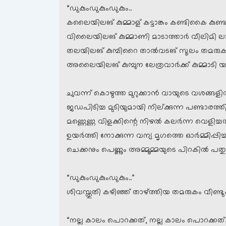
“ഡുകുംഡുകുംഡുകും..
കലൈയിലങ് കുമ്മാള് കട്ടാങ്കം കണ്ടികൈ കുണ്
വിലൈയിലങ് കുമ്മാണി മാടാത്താര്‍ വീലിമി ല
തലയിലങ് കുമ്പിറൈ താല്‍വടങ് സൂലം തമരു
അലൈയിലങ് കുമ്പുന ലേത്രവാര്‍ക്ക് കുമ്മാടി യാര
ചുവന്ന് കൊഴുത്ത മുറുക്കാന്‍ വായുടെ വശങ്ങളില്‍ 
ജഡപിടിച്ച മുടിയുമായി നില്ക്കുന്ന പണ്ടാരത്ത
മണ്ണെണ്ണ വിളക്കിന്റെ നിഴല്‍ കലര്‍ന്ന വെളിച
ഉയര്‍ത്തി നോക്കുന്ന വന്യ മൃഗത്തെ ഓര്‍മ്മിപ്പിച്ച
ചെക്കനും പെണ്ണും അമ്മൂമ്മയുടെ പിറകില്‍ പതുങ
“ഡുകുംഡുകുംഡുകും..”
ശിവസ്തുതി കഴിഞ്ഞ് താഴ്ത്തിയ തമരുകം വീണ്ടും 
“നല്ല കാലം പൊറക്കത്, നല്ല കാലം പൊറക്കത്.