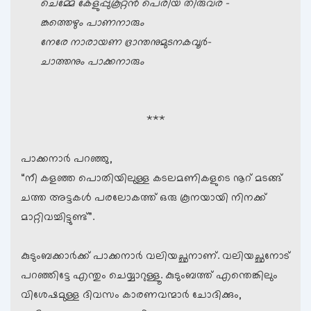
ചെമ്മേ കേളുപ്പുകൂറ്റൻ പെരിയ തിരുവര –
ങ്കത്തെഴും പാണനാരും
നേരേ നാരായണ ഭ്രാന്തനുമുടനകവൂർ-
ചാത്തനും പാക്കനാരും
***
പാക്കനാര്‍ പറഞ്ഞു,
“നീ കളഞ്ഞ പൊതിയിലുള്ള കടലമണികളുടെ നൂറ് മടങ്ങ്
ചത്ത അട്ടകള്‍ പരലോകത്ത് ഒരു കൂനയായി നിനക്ക്
മാറ്റിവച്ചിട്ടുണ്ട്”.
കുടുംബക്കാര്‍ക്ക് പാക്കനാര്‍ വലിയച്ഛനാണ്. വലിയച്ഛനോട്
പറഞ്ഞിട്ടേ എന്തും ചെയ്യാറുള്ളൂ. കുടുംബത്ത് എന്തെങ്കിലും
വിശേഷമുള്ള ദിവസം കാരണവന്മാര്‍ ചോദിക്കും,