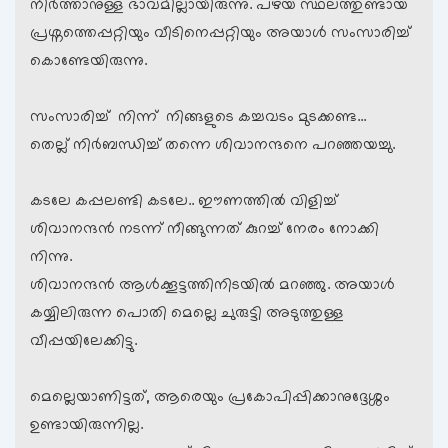
നിര്‍ത്താനുള്ള ഭാവമില്ലായിരുന്നു. പഴയ സ്ഥലത്തുണ്ടായ
പ്രശ്നത്തെപ്പറ്റിയും വീടിനെപ്പറ്റിയും അയാള്‍ സംസാരിച്ച്
കൊണ്ടേയിരുന്നു.
സംസാരിച്ച് നിന്ന് നിങ്ങളുടെ കച്ചവടം മുടക്കണ്ട…
തെല്ല് നിര്‍ബന്ധിച്ച് തന്നെ ശിവാനന്ദനെ പറഞ്ഞയച്ചു.
കടലേ കപ്പലണ്ടി കടലേ.. ഈണത്തില്‍ വിളിച്ച്
ശിവാനന്ദന്‍ നടന്ന് നീങ്ങുന്നത് കുറച്ച് നേരം നോക്കി
നിന്നു.
ശിവാനന്ദന്‍ ആള്‍ക്കൂട്ടത്തിനിടയില്‍ മറഞ്ഞു. അയാള്‍
കയ്യിലിരുന്ന പൊതി മെല്ലെ ചുരുട്ടി അടുത്തുള്ള
വീപ്പയിലേക്കിട്ടു.
മെല്ലെയാണിട്ടത്, ആരെയും പ്രകോപിപ്പിക്കാനുദ്ദേശ്ശം
ഉണ്ടായിരുന്നില്ല.